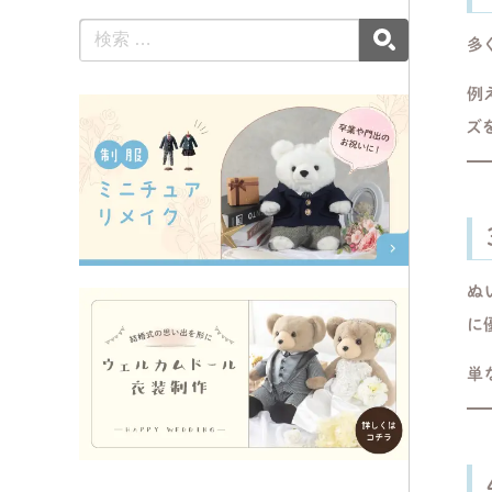
多
例
ズ
ぬ
に
単