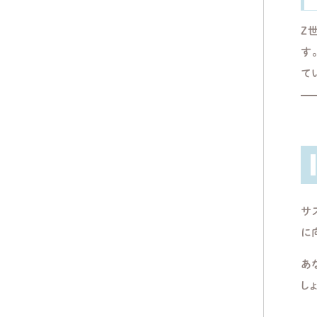
Z
す
て
サ
に
あ
し