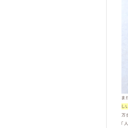
ま
し
万
「