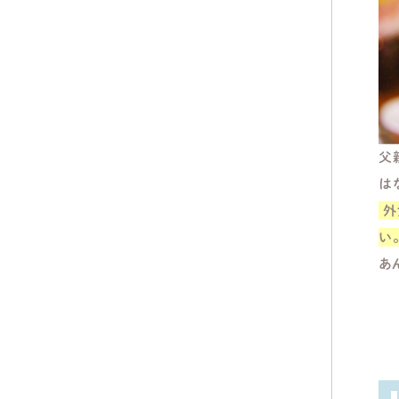
父
は
外
い
あ