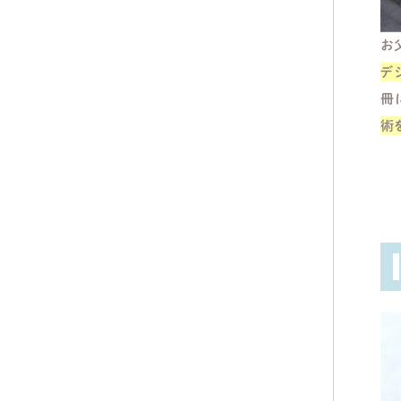
お
デ
冊
術