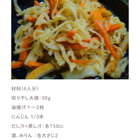
材料(4人分)
切り干し大根：５０ｇ
油揚げ １～２枚
にんじん １/３本
だし汁+戻し汁：各１５０ｃｃ
酒、みりん ：各大さじ２