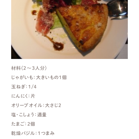
材料(２～３人分)
じゃがいも：大きいもの１個
玉ねぎ：１/４
にんにく：片
オリーブオイル：大さじ２
塩・こしょう：適量
たまご：２個
乾燥バジル：１つまみ