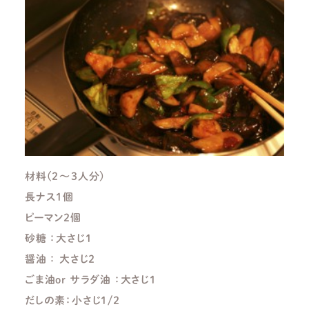
材料(２～３人分)
長ナス１個
ピーマン２個
砂糖 ：大さじ１
醤油 ： 大さじ２
ごま油or サラダ油 ：大さじ１
だしの素：小さじ１/２