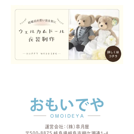
運営会社：(株)皐月屋
〒500-8875 岐阜県岐阜市柳ケ瀬通1-4