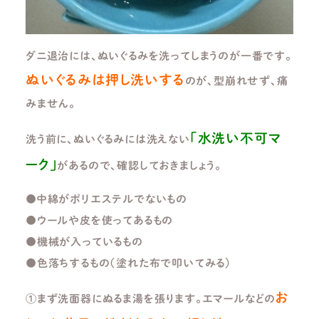
ダニ退治には、ぬいぐるみを洗ってしまうのが一番です。
ぬいぐるみは押し洗いする
のが、型崩れせず、痛
みません。
「水洗い不可マ
洗う前に、ぬいぐるみには洗えない
ーク」
があるので、確認しておきましょう。
●中綿がポリエステルでないもの
●ウールや皮を使ってあるもの
●機械が入っているもの
●色落ちするもの（塗れた布で叩いてみる）
お
①まず洗面器にぬるま湯を張ります。エマールなどの